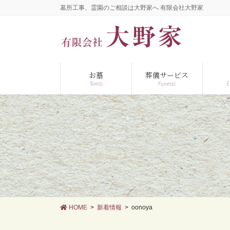
コ
ナ
墓所工事、霊園のご相談は大野家へ 有限会社大野家
ン
ビ
テ
ゲ
ン
ー
ツ
シ
に
ョ
お墓
葬儀サービス
移
ン
Tomb
Funeral
E
動
に
移
動
HOME
新着情報
oonoya