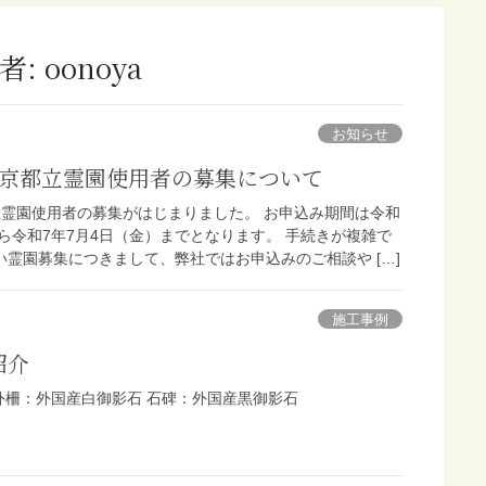
者:
oonoya
お知らせ
東京都立霊園使用者の募集について
立霊園使用者の募集がはじまりました。 お申込み期間は令和
から令和7年7月4日（金）までとなります。 手続きが複雑で
霊園募集につきまして、弊社ではお申込みのご相談や […]
施工事例
紹介
外柵：外国産白御影石 石碑：外国産黒御影石