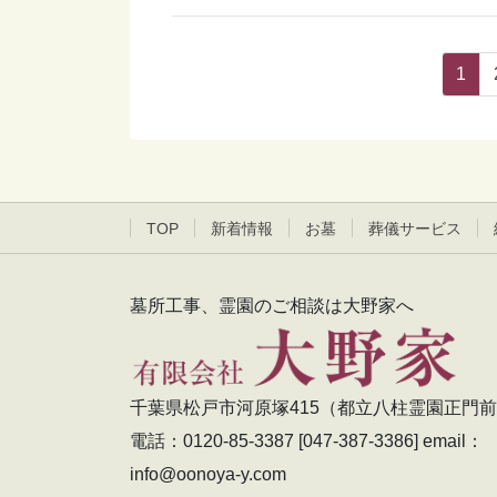
投
ペ
1
稿
ー
ジ
ナ
ビ
ゲ
TOP
新着情報
お墓
葬儀サービス
ー
シ
墓所工事、霊園のご相談は大野家へ
ョ
ン
千葉県松戸市河原塚415（都立八柱霊園正門
電話：0120-85-3387 [047-387-3386] email：
info@oonoya-y.com