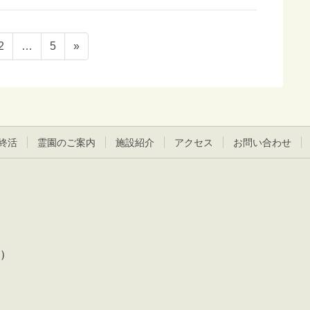
ペ
ペ
2
…
5
»
ー
ー
ジ
ジ
終活
霊園のご案内
施設紹介
アクセス
お問い合わせ
前）