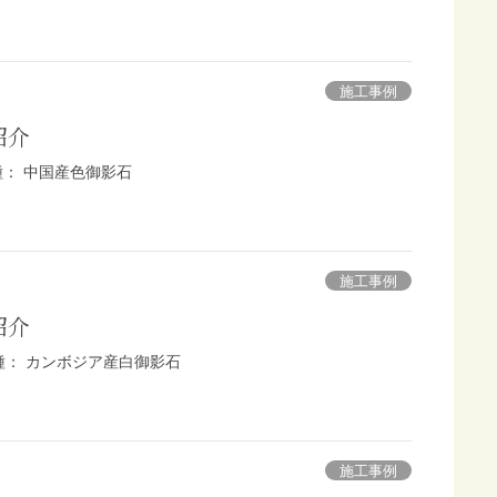
施工事例
紹介
種： 中国産色御影石
施工事例
紹介
石種： カンボジア産白御影石
施工事例