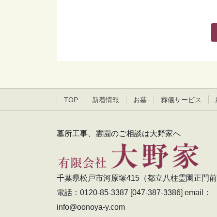
投
稿
ナ
ビ
ゲ
TOP
新着情報
お墓
葬儀サービス
ー
シ
墓所工事、霊園のご相談は大野家へ
ョ
ン
千葉県松戸市河原塚415（都立八柱霊園正門
電話：0120-85-3387 [047-387-3386] email：
info@oonoya-y.com