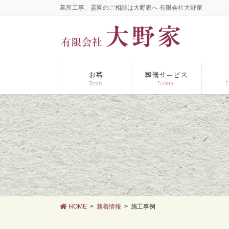
コ
ナ
墓所工事、霊園のご相談は大野家へ 有限会社大野家
ン
ビ
テ
ゲ
ン
ー
ツ
シ
に
ョ
お墓
葬儀サービス
移
ン
Tomb
Funeral
E
動
に
移
動
HOME
新着情報
施工事例