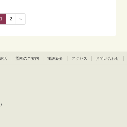
ペ
ペ
1
2
»
ー
ー
ジ
ジ
終活
霊園のご案内
施設紹介
アクセス
お問い合わせ
前）