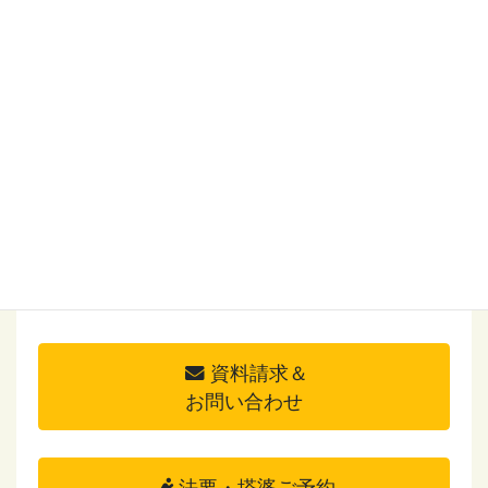
岩槻北陵霊園 彩の苑
白井ヶ丘霊園
オリーブGarden
南柏霊園
資料請求＆
お問い合わせ
法要・塔婆ご予約